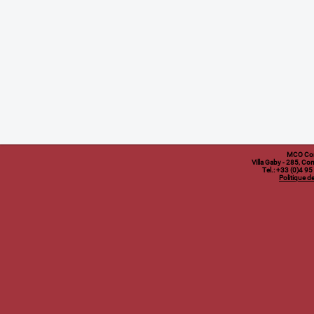
MCO Co
Villa Gaby
- 285, Cor
Tel.: +33 (0)4 9
Politique de